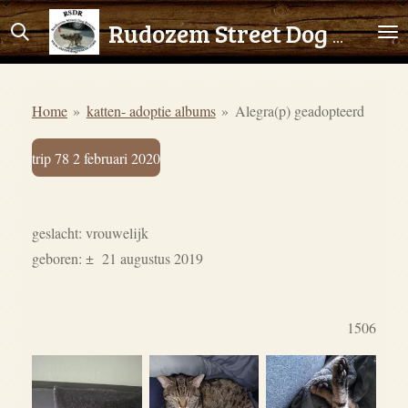
Ga
Rudozem Street Dog Rescue
direct
naar
de
Home
»
katten- adoptie albums
»
Alegra(p) geadopteerd
hoofdinhoud
trip 78 2 februari 2020
geslacht: vrouwelijk
geboren: ± 21 augustus 2019
1506