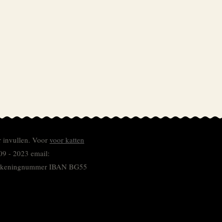
r invullen.
Voor
voor katten
09 - 2023 email:
 rekeningnummer
IBAN BG55