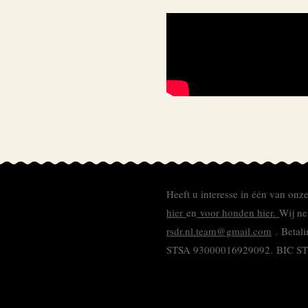
Heeft u interesse in één van onz
hier
en
voor honden hier.
Wij ne
rsdr.nl.team@gmail.com
. Betal
STSA 93000016929092.
BIC S