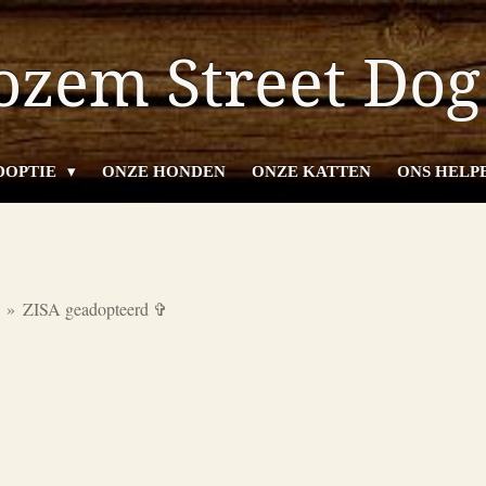
zem Street Dog
DOPTIE
ONZE HONDEN
ONZE KATTEN
ONS HELP
»
ZISA geadopteerd ✞