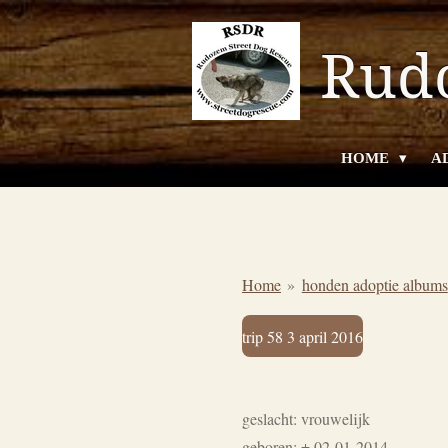
Ga
Rudo
direct
naar
de
hoofdinhoud
HOME
A
Home
»
honden adoptie albums
trip 58 3 april 2016
geslacht: vrouwelijk
geboren: ± 02-01-2014