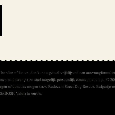
e honden of katten, dan kunt u geheel vrijblijvend een aanvraagformulie
men na ontvangst zo snel mogelijk persoonlijk contact met u op. © 20
ingen of donaties mogen t.a.v. Rudozem Street Dog Rescue, Bulgarije
TSABGSF.
Valuta in euro's.