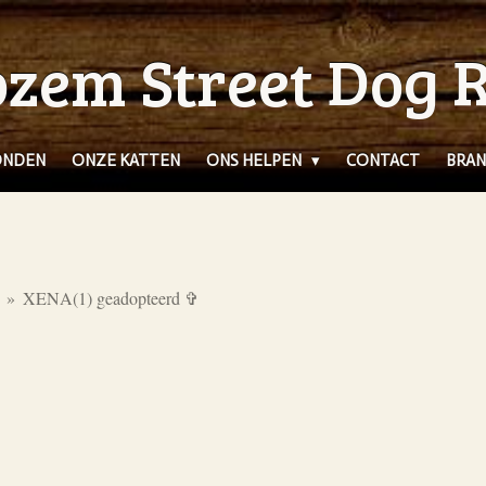
zem Street Dog 
ONDEN
ONZE KATTEN
ONS HELPEN
CONTACT
BRAN
»
XENA(1) geadopteerd ✞