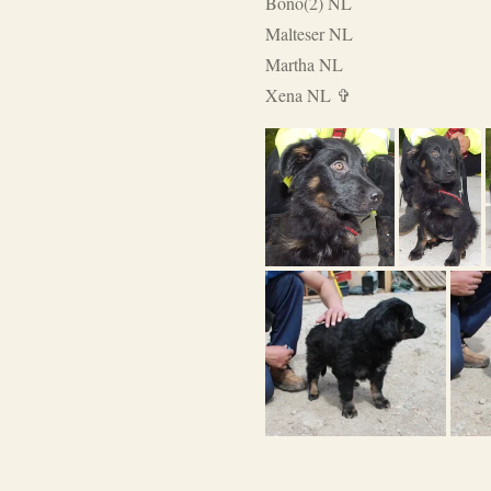
Bono(2) NL
Malteser NL
Martha NL
Xena NL ✞