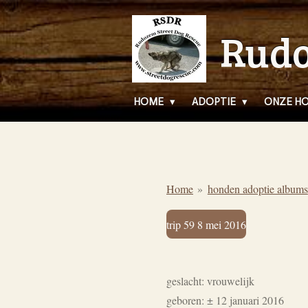
Ga
Rudo
direct
naar
de
hoofdinhoud
HOME
ADOPTIE
ONZE H
Home
»
honden adoptie albums
trip 59 8 mei 2016
geslacht: vrouwelijk
geboren: ± 12 januari 2016