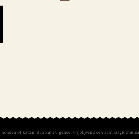
e honden of katten, dan kunt u geheel vrijblijvend een aanvraagformulie