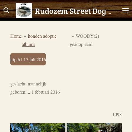
Ga
Rudozem Street Dog Rescue
direct
naar
de
Home
»
honden adoptie
»
WOODY(2)
hoofdinhoud
albums
geadopteerd
trip 61 17 juli 2016
geslacht: mannelijk
geboren: ± 1 februari 2016
1098