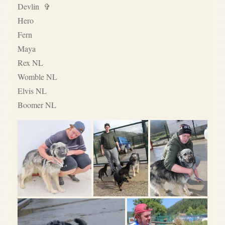
Devlin
✞
Hero
Fern
Maya
Rex NL
Womble NL
Elvis NL
Boomer NL