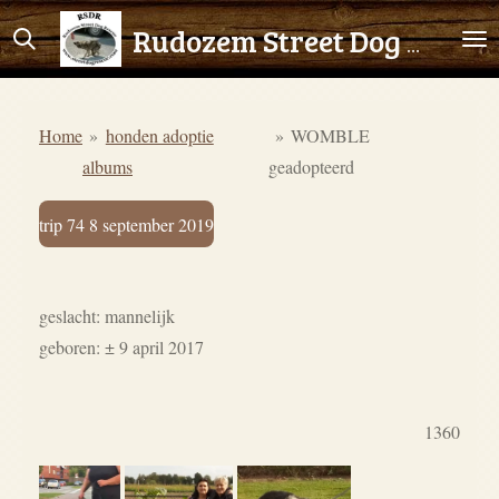
Ga
Rudozem Street Dog Rescue
direct
naar
de
Home
»
honden adoptie
»
WOMBLE
hoofdinhoud
albums
geadopteerd
trip 74 8 september 2019
geslacht: mannelijk
geboren: ± 9 april 2017
1360