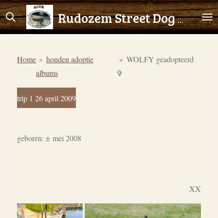
Ga
Rudozem Street Dog Rescue
direct
naar
de
Home
»
honden adoptie
»
WOLFY geadopteerd
hoofdinhoud
albums
✞
trip 1 26 april 2009
geboren:
±
mei 2008
XX