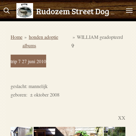
Ga
Rudozem Street Dog Rescue
direct
naar
de
Home
»
honden adoptie
»
WILLIAM geadopteerd
hoofdinhoud
albums
✞
trip 7 27 juni 2010
geslacht: mannelijk
geboren:
± oktober 2008
XX