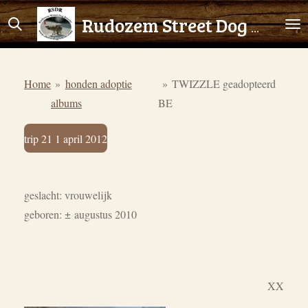
Ga
Rudozem Street Dog Rescue
direct
naar
de
Home
»
honden adoptie
»
TWIZZLE geadopteerd
hoofdinhoud
albums
BE
trip 21 1 april 2012
geslacht: vrouwelijk
geboren:
±
augustus 2010
XX