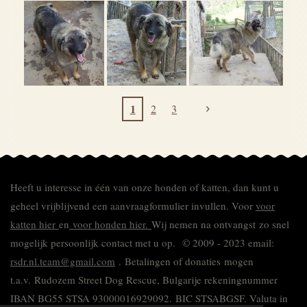
1
2
3
Heeft u interesse in één van onze honden of katten, dan kunt u
geheel vrijblijvend een aanvraagformulier invullen.
Voor
voor
katten hier
en
voor honden hier.
Wij nemen na ontvangst zo snel
mogelijk persoonlijk contact met u op. © 2009 - 2023 email:
rsdr.nl.team@gmail.com
. Betalingen of donaties mogen
t.a.v. Rudozem Street Dog Rescue, Bulgarije rekeningnummer
IBAN BG55 STSA 93000016929092.
BIC STSABGSF.
Valuta in