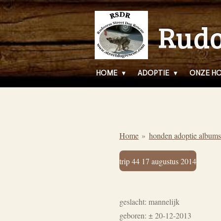
Ga
Rudo
direct
naar
de
hoofdinhoud
HOME
ADOPTIE
ONZE H
Home
»
honden adoptie albums
trip 44 17 augustus 2014
geslacht: mannelijk
geboren: ± 20-12-2013