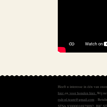
Heeft u interesse in één van onz
hier
en
voor honden hier.
Wij ne
rsdr.nl.team@gmail.com
. Betal
STSA 93000016929092.
BIC S