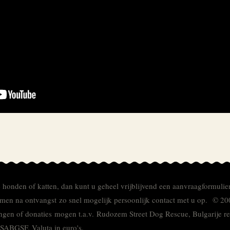
e honden of katten, dan kunt u geheel vrijblijvend een aanvraagformulie
men na ontvangst zo snel mogelijk persoonlijk contact met u op. © 20
ingen of donaties mogen t.a.v. Rudozem Street Dog Rescue, Bulgarije
TSABGSF.
Valuta in euro's.