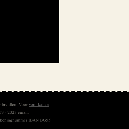
r invullen.
Voor
voor katten
09 - 2023 email:
 rekeningnummer
IBAN BG55