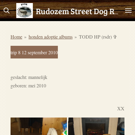
Ga
Rudozem Street Dog Rescue
direct
naar
de
Home
»
honden adoptie albums
»
TODD HP (rsdr) ✞
hoofdinhoud
trip 8 12 september 2010
geslacht: mannelijk
geboren: mei 2010
XX