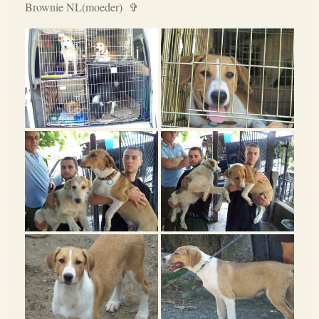
Brownie NL(moeder) ✞