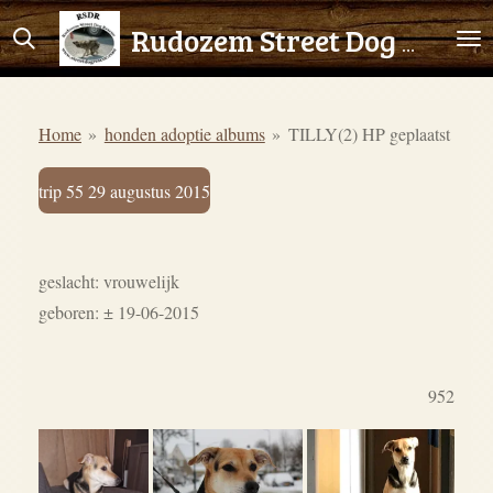
Ga
Rudozem Street Dog Rescue
direct
naar
de
Home
»
honden adoptie albums
»
TILLY(2) HP geplaatst
hoofdinhoud
trip 55 29 augustus 2015
geslacht: vrouwelijk
geboren: ± 19-06-2015
952