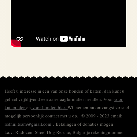
Heeft u interesse in één van onze honden of katten, dan kunt u
geheel vrijblijvend een aanvraagformulier invullen.
Voor
voor
katten hier
en
voor honden hier.
Wij nemen na ontvangst zo snel
mogelijk persoonlijk contact met u op. © 2009 - 2023 email:
rsdr.nl.team@gmail.com
. Betalingen of donaties mogen
t.a.v. Rudozem Street Dog Rescue, Bulgarije rekeningnummer