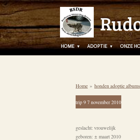
Ga
Rudo
direct
naar
de
hoofdinhoud
HOME
ADOPTIE
ONZE H
Home
»
honden adoptie albums
trip 9 7 november 2010
geslacht: vrouwelijk
geboren:
±
maart 2010