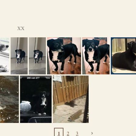
XX
1
2
3