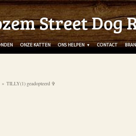
zem Street Dog 
ONDEN
ONZE KATTEN
ONS HELPEN
CONTACT
BRAN
»
TILLY(1) geadopteerd ✞