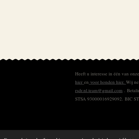
Heeft u interesse in één van onz
hier
en
voor honden hier.
Wij ne
rsdr.nl.team@gmail.com
. Betal
STSA 93000016929092.
BIC S