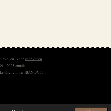
r invullen.
Voor
voor katten
09 - 2023 email:
 rekeningnummer
IBAN BG55