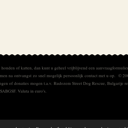
e honden of katten, dan kunt u geheel vrijblijvend een aanvraagformulie
men na ontvangst zo snel mogelijk persoonlijk contact met u op. © 20
ingen of donaties mogen t.a.v. Rudozem Street Dog Rescue, Bulgarije
TSABGSF.
Valuta in euro's.