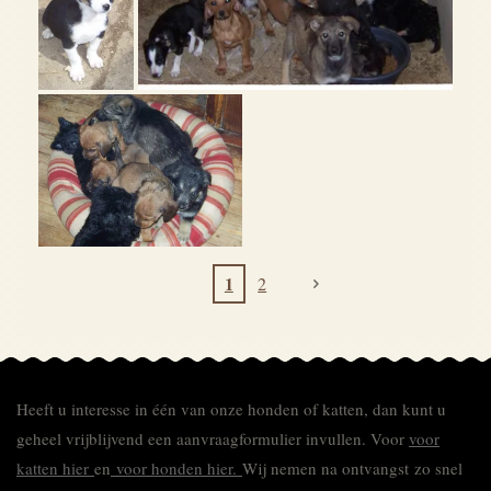
1
2
Heeft u interesse in één van onze honden of katten, dan kunt u
geheel vrijblijvend een aanvraagformulier invullen.
Voor
voor
katten hier
en
voor honden hier.
Wij nemen na ontvangst zo snel