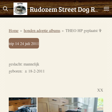
Ga
Rudozem Street Dog Rescue
direct
naar
de
Home
»
honden adoptie albums
»
THEO HP geplaatst ✞
hoofdinhoud
trip 14 24 juli 2011
geslacht: mannelijk
geboren: ± 18-2-2011
XX