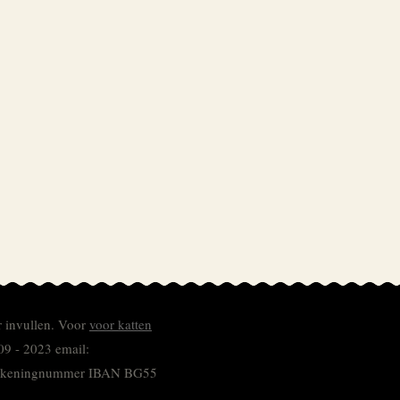
r invullen.
Voor
voor katten
09 - 2023 email:
 rekeningnummer
IBAN BG55