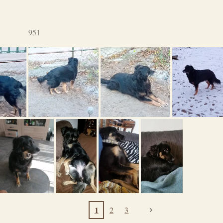
951
1
2
3