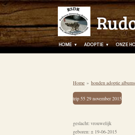
Ga
Rudo
direct
naar
de
hoofdinhoud
HOME
ADOPTIE
ONZE H
Home
»
honden adoptie albums
trip 55 29 november 2015
geslacht: vrouwelijk
geboren: ± 19-06-2015