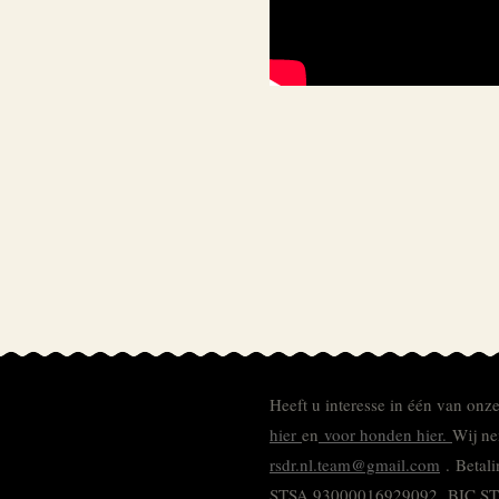
Heeft u interesse in één van onz
hier
en
voor honden hier.
Wij ne
rsdr.nl.team@gmail.com
. Betal
STSA 93000016929092.
BIC S