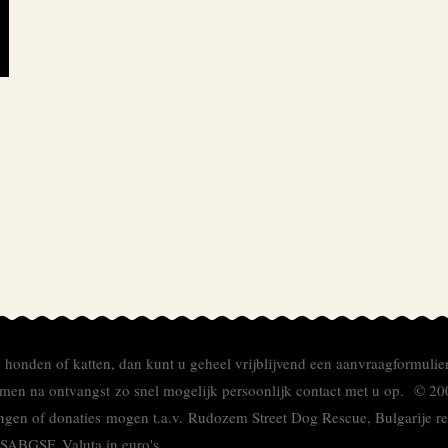
e honden of katten, dan kunt u geheel vrijblijvend een aanvraagformulie
men na ontvangst zo snel mogelijk persoonlijk contact met u op. © 20
ingen of donaties mogen t.a.v. Rudozem Street Dog Rescue, Bulgarije
TSABGSF.
Valuta in euro's.