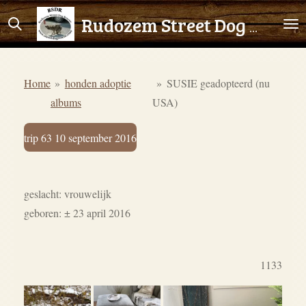
Ga
Rudozem Street Dog Rescue
direct
naar
de
Home
»
honden adoptie
»
SUSIE geadopteerd (nu
hoofdinhoud
albums
USA)
trip 63 10 september 2016
geslacht: vrouwelijk
geboren: ± 23 april 2016
1133