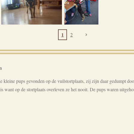
1
2
n
le kleine pups gevonden op de vuilstortplaats, zij zijn daar gedumpt do
s want op de stortplaats overleven ze het nooit. De pups waren uitgeh