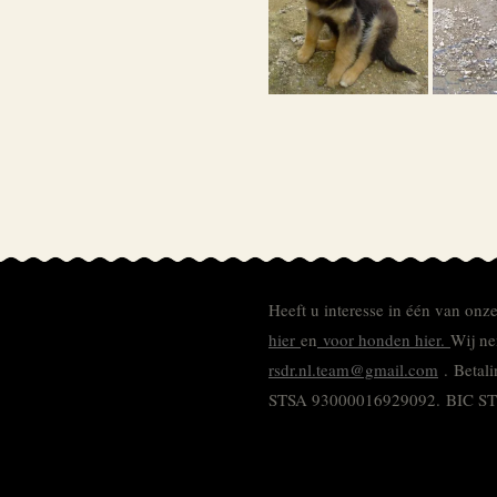
Heeft u interesse in één van onz
hier
en
voor honden hier.
Wij ne
rsdr.nl.team@gmail.com
. Betal
STSA 93000016929092.
BIC S