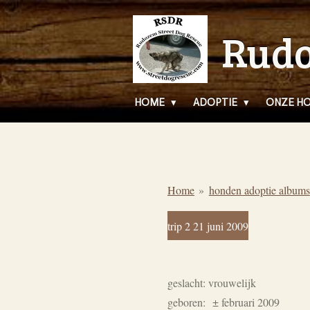
Ga
Rudo
direct
naar
de
hoofdinhoud
HOME
ADOPTIE
ONZE H
Home
»
honden adoptie albums
trip 2 21 juni 2009
geslacht: vrouwelijk
geboren:
± februari 2009