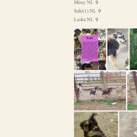
Missy NL ✞
Suki(1) NL ✞
Laska NL ✞