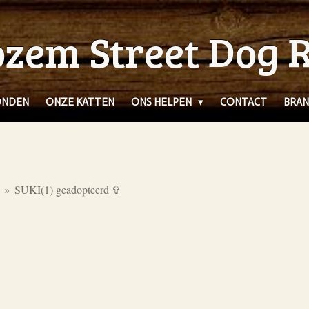
zem Street Dog 
ONDEN
ONZE KATTEN
ONS HELPEN
CONTACT
BRAN
»
SUKI(1) geadopteerd ✞