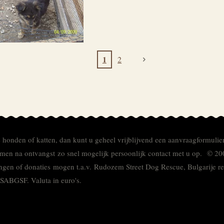
1
2
e honden of katten, dan kunt u geheel vrijblijvend een aanvraagformulie
men na ontvangst zo snel mogelijk persoonlijk contact met u op. © 20
ingen of donaties mogen t.a.v. Rudozem Street Dog Rescue, Bulgarije
TSABGSF.
Valuta in euro's.