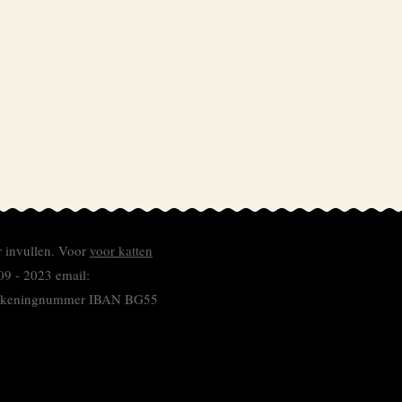
r invullen.
Voor
voor katten
09 - 2023 email:
 rekeningnummer
IBAN BG55