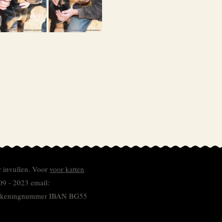
r invullen.
Voor
voor katten
09 - 2023 email:
 rekeningnummer
IBAN BG55