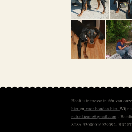
Heeft u interesse in één van onz
hier
en
voor honden hier.
Wij ne
rsdr.nl.team@gmail.com
. Betal
STSA 93000016929092.
BIC S