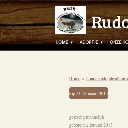
Ga
Rudo
direct
naar
de
hoofdinhoud
HOME
ADOPTIE
ONZE H
Home
»
honden adoptie albums
trip 41 16 maart 2014
geslacht: mannelijk
geboren:
±
januari 2013