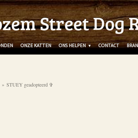
zem Street Dog 
ONDEN
ONZE KATTEN
ONS HELPEN
CONTACT
BRAN
»
STUEY geadopteerd ✞