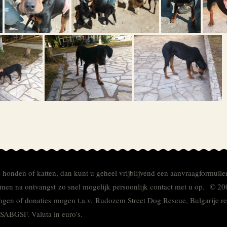
e honden of katten, dan kunt u geheel vrijblijvend een aanvraagformulie
men na ontvangst zo snel mogelijk persoonlijk contact met u op. © 20
ingen of donaties mogen t.a.v. Rudozem Street Dog Rescue, Bulgarije
TSABGSF.
Valuta in euro's.