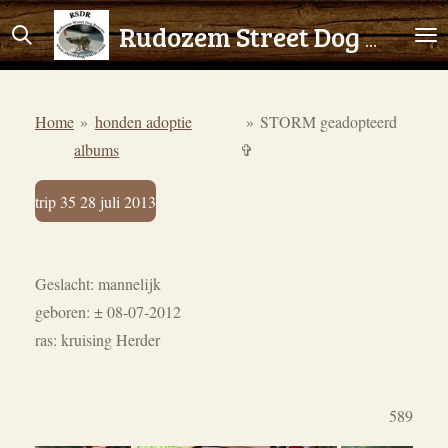
Ga
Rudozem Street Dog Rescue
direct
naar
de
Home
»
honden adoptie
»
STORM geadopteerd
hoofdinhoud
albums
✞
trip 35 28 juli 2013
Geslacht: mannelijk
geboren: ± 08-07-2012
ras: kruising Herder
589