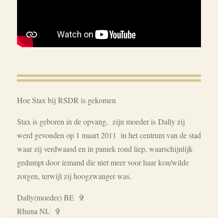
Hoe Stax bij RSDR is gekomen
Stax is geboren in de opvang, zijn moeder is
Dally zij
werd gevonden op 1 maart 2011 in het centrum van de stad
waar zij verdwaasd en in paniek rond liep, waarschijnlijk
gedumpt door iemand die niet meer voor haar kon/wilde
zorgen, terwijl zij hoogzwanger was.
Dally(moeder) BE ✞
Rhuna NL ✞