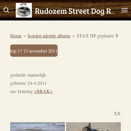
Ga
Rudozem Street Dog Rescue
direct
naar
de
Home
»
honden adoptie albums
»
STAX HP geplaatst ✞
hoofdinhoud
trip 17 13 november 2011
geslacht: mannelijk
geboren: 24-4-2011
ras: kruising
>BRAK<
XX