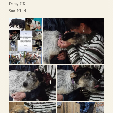
Darcy UK
Stax NL ✞