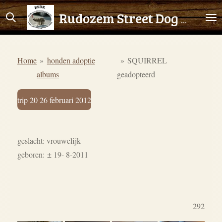
Ga
Rudozem Street Dog Rescue
direct
naar
de
Home
»
honden adoptie
»
SQUIRREL
hoofdinhoud
albums
geadopteerd
trip 20 26 februari 2012
geslacht: vrouwelijk
geboren:
± 19
- 8-2011
292