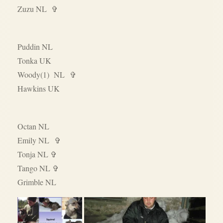
Zuzu NL ✞
Puddin NL
Tonka UK
Woody(1) NL ✞
Hawkins UK
Octan NL
Emily NL ✞
Tonja NL ✞
Tango NL ✞
Grimble NL