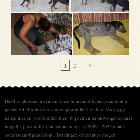
1
2
Heeft u interesse in één van onze honden of katten, dan kunt u
geheel vrijblijvend een aanvraagformulier invullen.
Voor
voor
katten hier
en
voor honden hier.
Wij nemen na ontvangst zo snel
mogelijk persoonlijk contact met u op. © 2009 - 2023 email:
rsdr.nl.team@gmail.com
. Betalingen of donaties mogen