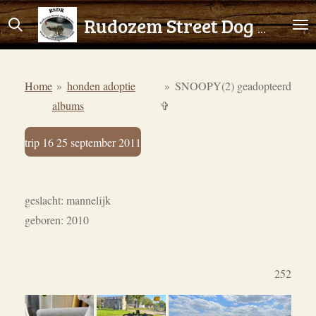
Ga
Rudozem Street Dog Rescue
direct
naar
de
Home
»
honden adoptie
»
SNOOPY(2) geadopteerd
hoofdinhoud
albums
✞
trip 16 25 september 2011
geslacht: mannelijk
geboren: 2010
252