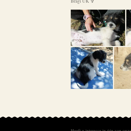
Bragi UK ✞
Heeft u interesse in één van onz