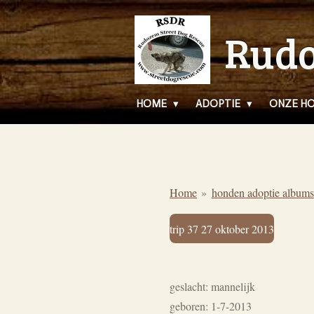
Ga
Rudo
direct
naar
de
hoofdinhoud
HOME
ADOPTIE
ONZE H
Home
»
honden adoptie albums
trip 37 27 oktober 2013
geslacht: mannelijk
geboren: 1-7-2013