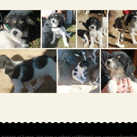
e honden of katten, dan kunt u geheel vrijblijvend een aanvraagformulie