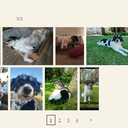
XX
1
2
3
4