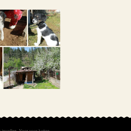
r invullen.
Voor
voor katten