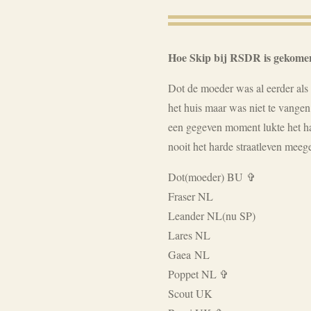
Hoe Skip bij RSDR is gekome
Dot de moeder was al eerder als
het huis maar was niet te vange
een gegeven moment lukte het ha
nooit het harde straatleven meeg
Dot(moeder) BU
✞
Fraser NL
Leander NL(nu SP)
Lares NL
Gaea NL
Poppet NL ✞
S
cout UK