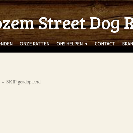
zem Street Dog 
ONDEN
ONZE KATTEN
ONS HELPEN
CONTACT
BRAN
»
SKIP geadopteerd