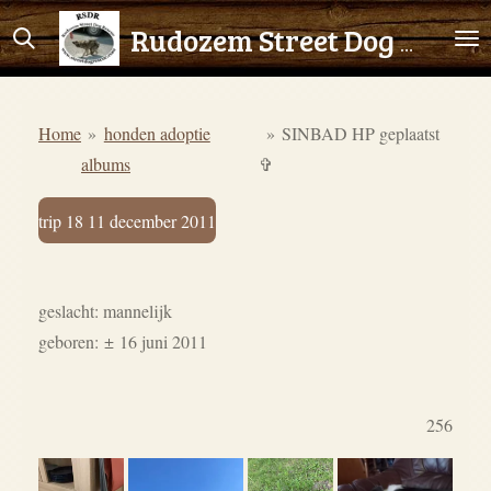
Ga
Rudozem Street Dog Rescue
direct
naar
de
Home
»
honden adoptie
»
SINBAD HP geplaatst
hoofdinhoud
albums
✞
trip 18 11 december 2011
geslacht: mannelijk
geboren:
±
16 juni 2011
256