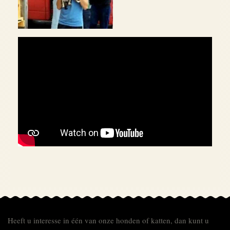
Heeft u interesse in één van onze honden of katten, dan kunt u