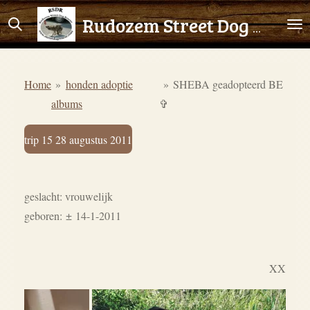
Ga
Rudozem Street Dog Rescue
direct
naar
de
Home
»
honden adoptie
»
SHEBA geadopteerd BE
hoofdinhoud
albums
✞
trip 15 28 augustus 2011
geslacht: vrouwelijk
geboren:
±
14-1-2011
XX