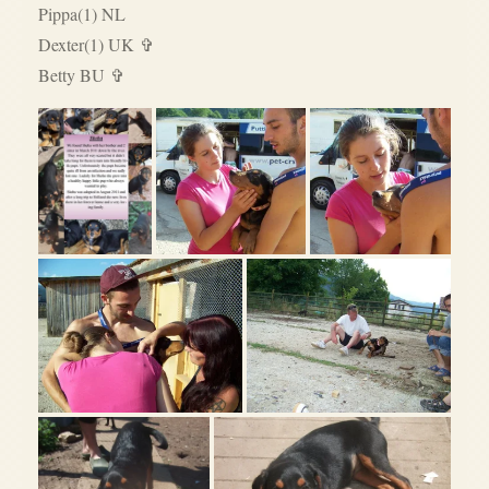
Pippa(1) NL
Dexter(1) UK ✞
Betty BU ✞