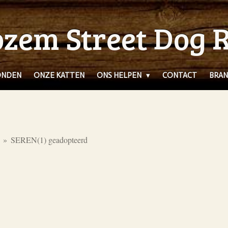
zem Street Dog 
ONDEN
ONZE KATTEN
ONS HELPEN
CONTACT
BRAN
»
SEREN(1) geadopteerd