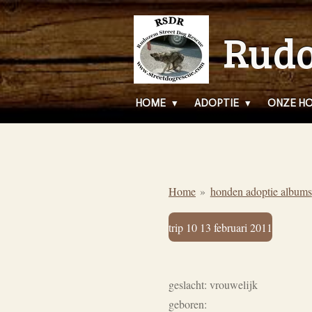
Ga
Rudo
direct
naar
de
hoofdinhoud
HOME
ADOPTIE
ONZE H
Home
»
honden adoptie albums
trip 10 13 februari 2011
geslacht: vrouwelijk
geboren: