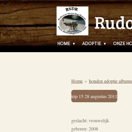
Ga
Rudo
direct
naar
de
hoofdinhoud
HOME
ADOPTIE
ONZE H
Home
»
honden adoptie albums
trip 15 28 augustus 2011
geslacht: vrouwelijk
geboren: 2008