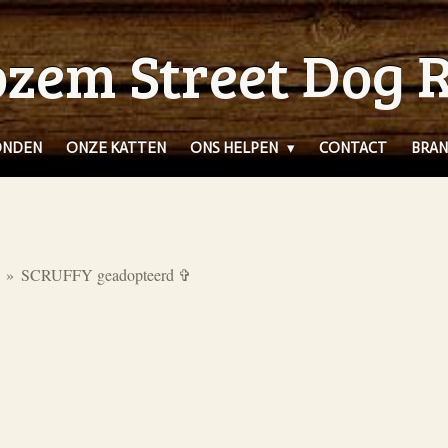
zem Street Dog 
ONDEN
ONZE KATTEN
ONS HELPEN
CONTACT
BRAN
»
SCRUFFY geadopteerd ✞