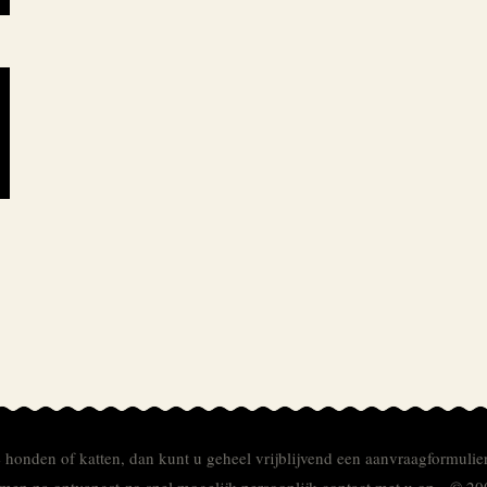
e honden of katten, dan kunt u geheel vrijblijvend een aanvraagformulie