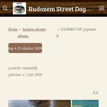
Ga
Rudozem Street Dog Rescue
direct
naar
de
Home
»
honden adoptie
»
SASHKO HP geplaatst
hoofdinhoud
albums
✞
trip 4 29 oktober 2009
geslacht: mannelijk
geboren:
±
2 juli 2009
XX