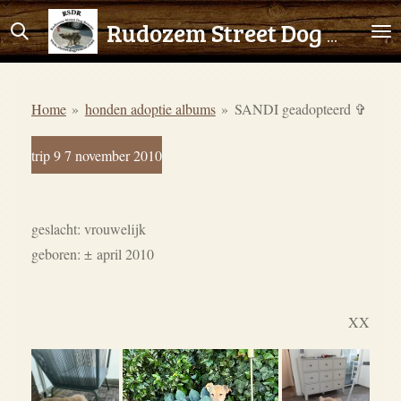
Ga
Rudozem Street Dog Rescue
direct
naar
de
Home
»
honden adoptie albums
»
SANDI geadopteerd ✞
hoofdinhoud
trip 9 7 november 2010
geslacht: vrouwelijk
geboren:
±
april 2010
XX