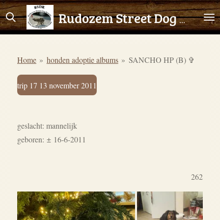
Ga
Rudozem Street Dog Rescue
direct
naar
de
Home
»
honden adoptie albums
»
SANCHO HP (B) ✞
hoofdinhoud
trip 17 13 november 2011
geslacht: mannelijk
geboren:
±
16-6-2011
262