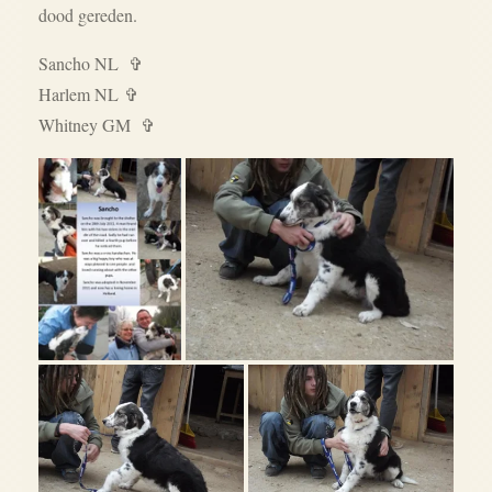
dood gereden.
Sancho NL ✞
Harlem NL
✞
Whitney GM ✞