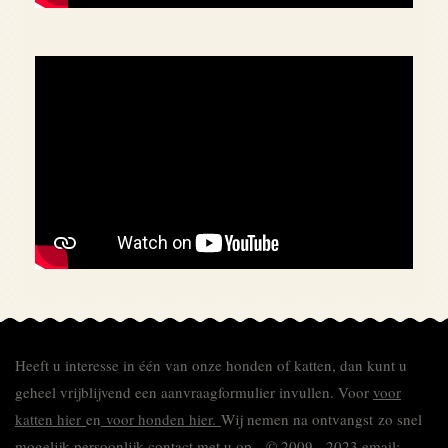
Heeft u interesse in één van onze honden of katten, dan kunt u
geheel vrijblijvend een aanvraagformulier invullen.
Voor
voor
katten hier
en
voor honden hier.
Wij nemen na ontvangst zo snel
mogelijk persoonlijk contact met u op. © 2009 - 2023 email: