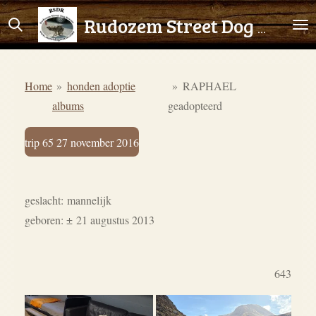
Ga
Rudozem Street Dog Rescue
direct
naar
de
Home
»
honden adoptie
»
RAPHAEL
hoofdinhoud
albums
geadopteerd
trip 65 27 november 2016
geslacht: mannelijk
geboren: ± 21 augustus 2013
643