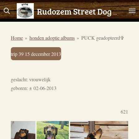
Ga
Rudozem Street Dog Rescue
direct
naar
de
Home
»
honden adoptie albums
»
PUCK geadopteerd✞
hoofdinhoud
trip 39 15 december 2013
geslacht: vrouwelijk
geboren: ± 02-06-2013
621