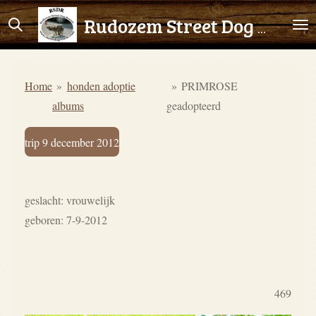
Ga
Rudozem Street Dog Rescue
direct
naar
de
Home
»
honden adoptie
»
PRIMROSE
hoofdinhoud
albums
geadopteerd
trip 9 december 2012
geslacht: vrouwelijk
geboren: 7-9-2012
469