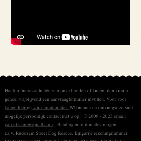
Heeft u interesse in één van onze honden of katten, dan kunt u
geheel vrijblijvend een aanvraagformulier invullen.
Voor
voor
katten hier
en
voor honden hier.
Wij nemen na ontvangst zo snel
mogelijk persoonlijk contact met u op. © 2009 - 2023 email:
rsdr.nl.team@gmail.com
. Betalingen of donaties mogen
t.a.v. Rudozem Street Dog Rescue, Bulgarije rekeningnummer