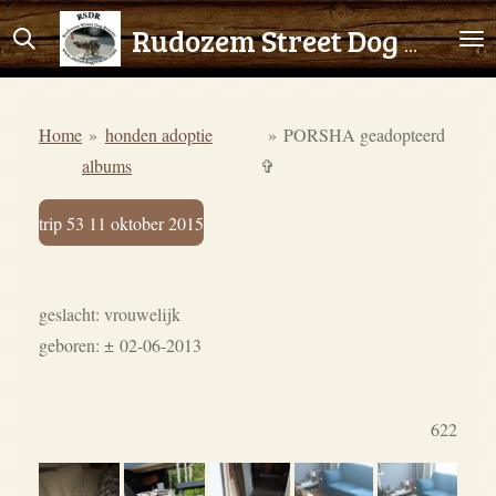
Ga
Rudozem Street Dog Rescue
direct
naar
de
Home
»
honden adoptie
»
PORSHA geadopteerd
hoofdinhoud
albums
✞
trip 53 11 oktober 2015
geslacht: vrouwelijk
geboren: ± 02-06-2013
622