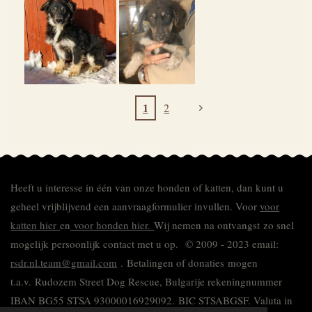
1
2
Heeft u interesse in één van onze honden of katten, dan kunt u
geheel vrijblijvend een aanvraagformulier invullen.
Voor
voor
katten hier
en
voor honden hier.
Wij nemen na ontvangst zo snel
mogelijk persoonlijk contact met u op. © 2009 - 2023 email:
rsdr.nl.team@gmail.com
. Betalingen of donaties mogen
t.a.v. Rudozem Street Dog Rescue, Bulgarije rekeningnummer
IBAN BG55 STSA 93000016929092.
BIC STSABGSF.
Valuta in