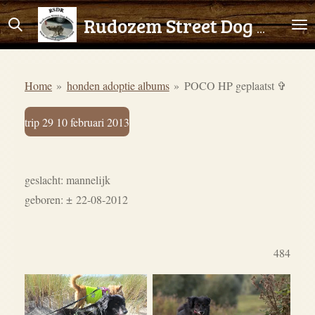
Ga
Rudozem Street Dog Rescue
direct
naar
de
Home
»
honden adoptie albums
»
POCO HP geplaatst ✞
hoofdinhoud
trip 29 10 februari 2013
geslacht: mannelijk
geboren:
±
22-08-2012
484