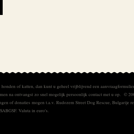
e honden of katten, dan kunt u geheel vrijblijvend een aanvraagformulie
men na ontvangst zo snel mogelijk persoonlijk contact met u op. © 20
ingen of donaties mogen t.a.v. Rudozem Street Dog Rescue, Bulgarije
TSABGSF.
Valuta in euro's.