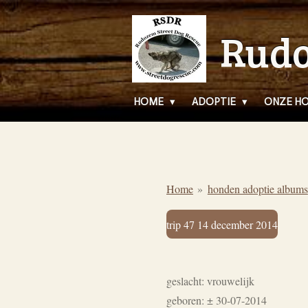
Ga
Rudo
direct
naar
de
hoofdinhoud
HOME
ADOPTIE
ONZE H
Home
»
honden adoptie albums
trip 47 14 december 2014
geslacht: vrouwelijk
geboren: ± 30-07-2014