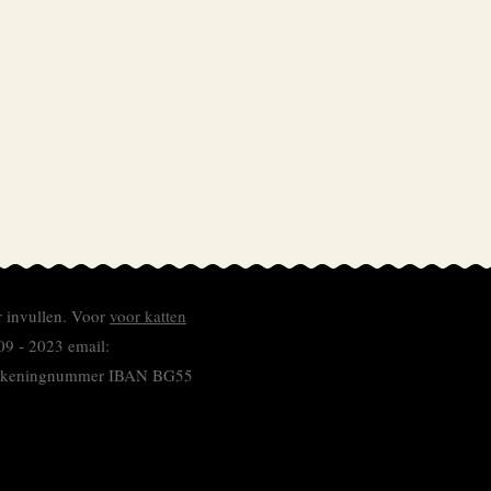
r invullen.
Voor
voor katten
09 - 2023 email:
 rekeningnummer
IBAN BG55