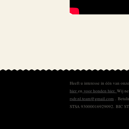
Heeft u interesse in één van onz
hier
en
voor honden hier.
Wij ne
rsdr.nl.team@gmail.com
. Betal
STSA 93000016929092.
BIC S