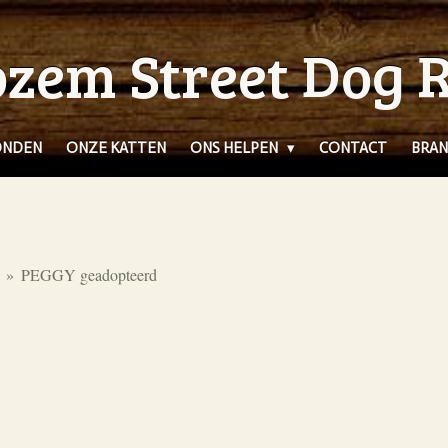
zem Street Dog 
ONDEN
ONZE KATTEN
ONS HELPEN
CONTACT
BRAN
»
PEGGY geadopteerd