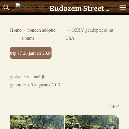
Ga
Rudozem Street Dog Rescue
direct
naar
Home
»
honden adoptie
»
OZZY geadopteerd nu
de
albums
USA
hoofdinhoud
trip 77 26 januari 2020
geslacht: mannelijk
geboren: ± 9 augustus 2017
1407