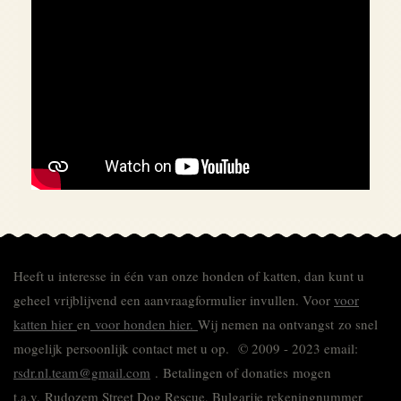
Heeft u interesse in één van onze honden of katten, dan kunt u
geheel vrijblijvend een aanvraagformulier invullen.
Voor
voor
katten hier
en
voor honden hier.
Wij nemen na ontvangst zo snel
mogelijk persoonlijk contact met u op. © 2009 - 2023 email:
rsdr.nl.team@gmail.com
. Betalingen of donaties mogen
t.a.v. Rudozem Street Dog Rescue, Bulgarije rekeningnummer