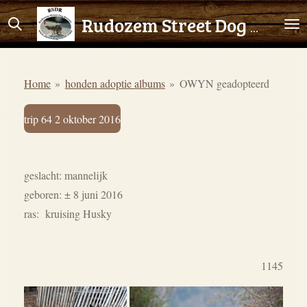
Ga
Rudozem Street Dog Rescue
direct
naar
de
Home
»
honden adoptie albums
»
OWYN geadopteerd
hoofdinhoud
trip 64 2 oktober 2016
geslacht: mannelijk
geboren: ± 8 juni 2016
ras: kruising Husky
1145