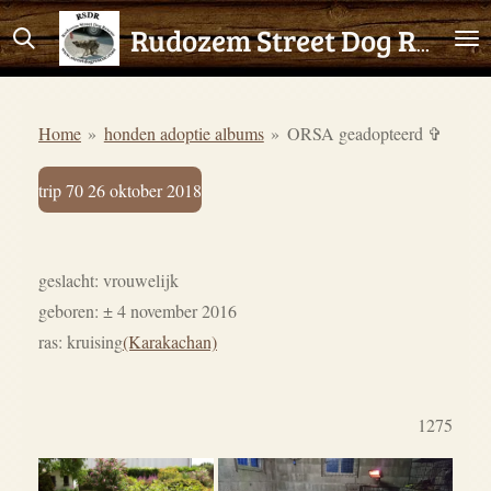
Ga
Rudozem Street Dog Rescue
direct
naar
de
Home
»
honden adoptie albums
»
ORSA geadopteerd ✞
hoofdinhoud
trip 70 26 oktober 2018
geslacht: vrouwelijk
geboren: ± 4 november 2016
ras: kruising
(Karakachan)
1275