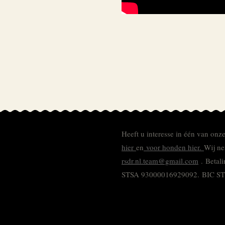
Heeft u interesse in één van onz
hier
en
voor honden hier.
Wij ne
rsdr.nl.team@gmail.com
. Betal
STSA 93000016929092.
BIC S