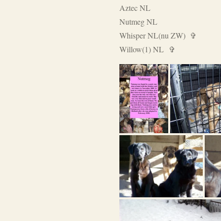
Aztec NL
Nutmeg NL
Whisper NL(nu ZW) ✞
Willow(1) NL ✞