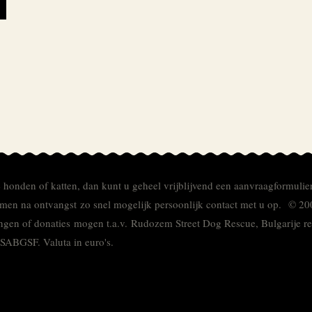
e honden of katten, dan kunt u geheel vrijblijvend een aanvraagformulie
men na ontvangst zo snel mogelijk persoonlijk contact met u op. © 20
ingen of donaties mogen t.a.v. Rudozem Street Dog Rescue, Bulgarije
TSABGSF.
Valuta in euro's.