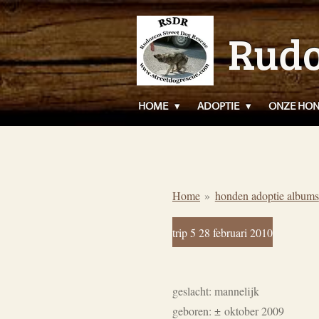
Ga
Rudo
direct
naar
de
hoofdinhoud
HOME
ADOPTIE
ONZE HO
Home
»
honden adoptie albums
trip 5 28 februari 2010
geslacht: mannelijk
geboren:
±
oktober 2009