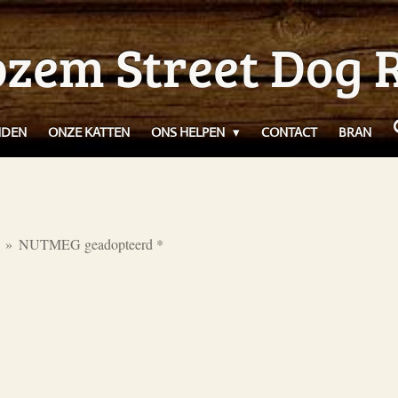
zem Street Dog 
NDEN
ONZE KATTEN
ONS HELPEN
CONTACT
BRAN
»
NUTMEG geadopteerd *