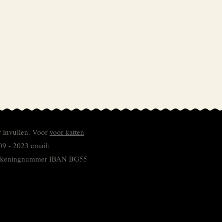
r invullen.
Voor
voor katten
09 - 2023 email:
 rekeningnummer
IBAN BG55