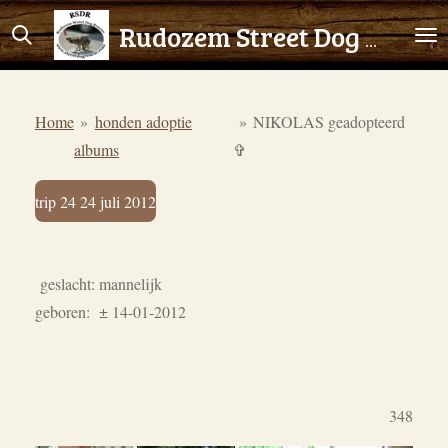
Ga
Rudozem Street Dog Rescue
direct
naar
de
Home
»
honden adoptie
»
NIKOLAS geadopteerd
hoofdinhoud
albums
✞
trip 24 24 juli 2012
geslacht: mannelijk
geboren: ± 14-01-2012
348