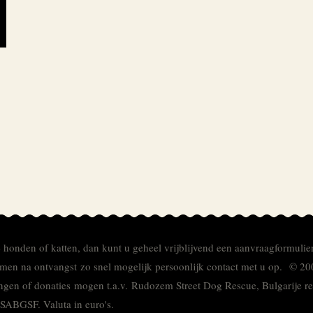
e honden of katten, dan kunt u geheel vrijblijvend een aanvraagformulie
men na ontvangst zo snel mogelijk persoonlijk contact met u op. © 20
ingen of donaties mogen t.a.v. Rudozem Street Dog Rescue, Bulgarije
TSABGSF.
Valuta in euro's.