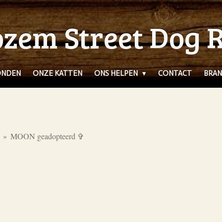
zem Street Dog 
ONDEN
ONZE KATTEN
ONS HELPEN
CONTACT
BRAN
»
MOON geadopteerd ✞