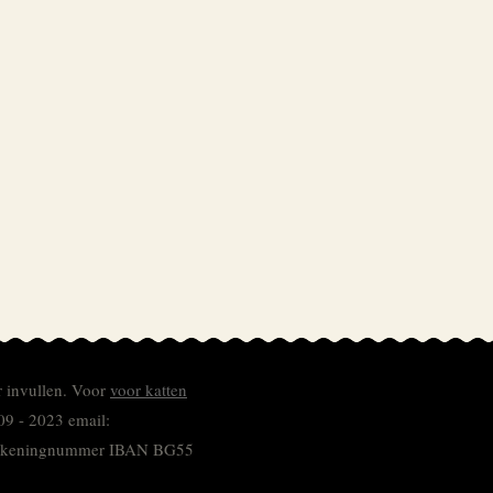
r invullen.
Voor
voor katten
09 - 2023 email:
 rekeningnummer
IBAN BG55