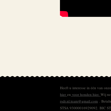
Heeft u interesse in één van onz
hier
en
voor honden hier.
Wij ne
rsdr.nl.team@gmail.com
. Betal
STSA 93000016929092.
BIC S