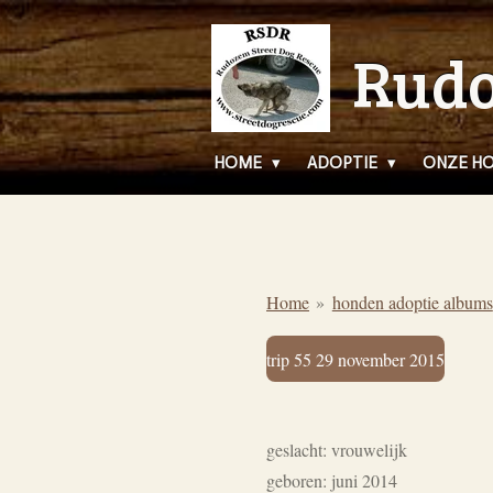
Ga
Rudo
direct
naar
de
hoofdinhoud
HOME
ADOPTIE
ONZE H
Home
»
honden adoptie albums
trip 55 29 november 2015
geslacht: vrouwelijk
geboren: juni 2014