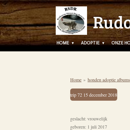
Ga
Rudo
direct
naar
de
hoofdinhoud
HOME
ADOPTIE
ONZE H
Home
»
honden adoptie albums
trip 72 15 december 2018
geslacht: vrouwelijk
geboren: 1 juli 2017