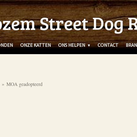
zem Street Dog 
ONDEN
ONZE KATTEN
ONS HELPEN
CONTACT
BRAN
»
MOA geadopteerd