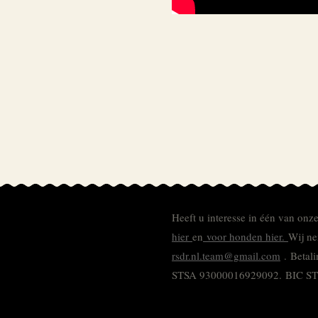
Heeft u interesse in één van onz
hier
en
voor honden hier.
Wij ne
rsdr.nl.team@gmail.com
. Betal
STSA 93000016929092.
BIC S