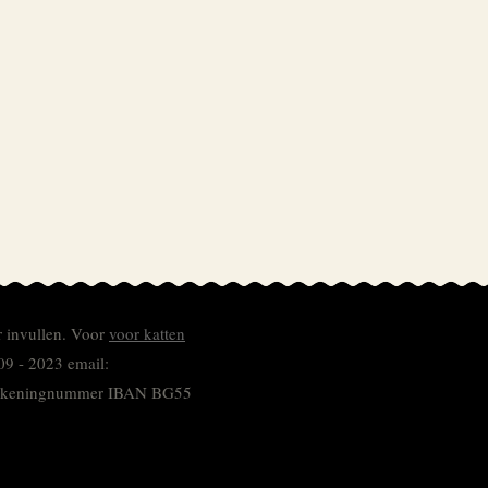
r invullen.
Voor
voor katten
09 - 2023 email:
 rekeningnummer
IBAN BG55