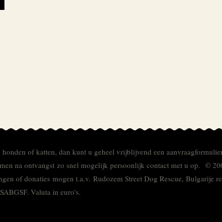
e honden of katten, dan kunt u geheel vrijblijvend een aanvraagformulie
men na ontvangst zo snel mogelijk persoonlijk contact met u op. © 20
ingen of donaties mogen t.a.v. Rudozem Street Dog Rescue, Bulgarije
TSABGSF.
Valuta in euro's.