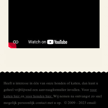
Heeft u interesse in één van onze honden of katten, dan kunt u
geheel vrijblijvend een aanvraagformulier invullen.
Voor
voor
katten hier
en
voor honden hier.
Wij nemen na ontvangst zo snel
mogelijk persoonlijk contact met u op. © 2009 - 2023 email: