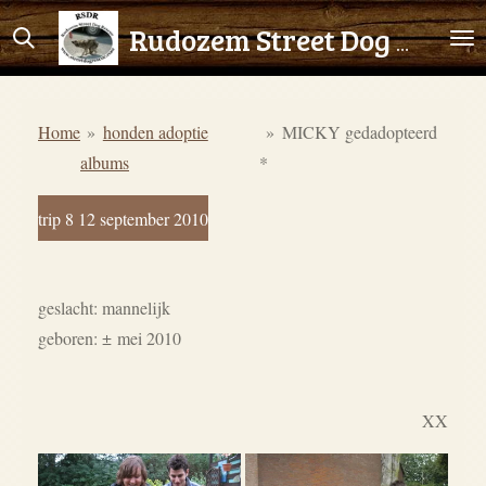
Ga
Rudozem Street Dog Rescue
direct
naar
de
Home
»
honden adoptie
»
MICKY gedadopteerd
hoofdinhoud
albums
*
trip 8 12 september 2010
geslacht: mannelijk
geboren:
±
mei 2010
XX