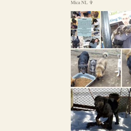
Mica NL
✞