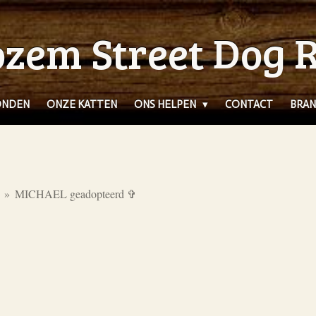
zem Street Dog 
ONDEN
ONZE KATTEN
ONS HELPEN
CONTACT
BRAN
»
MICHAEL geadopteerd ✞