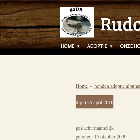
Ga
Rudo
direct
naar
de
hoofdinhoud
HOME
ADOPTIE
ONZE H
Home
»
honden adoptie albums
trip 6 25 april 2010
geslacht: mannelijk
geboren: 15 oktober 2009