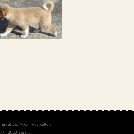
r invullen.
Voor
voor katten
09 - 2023 email: