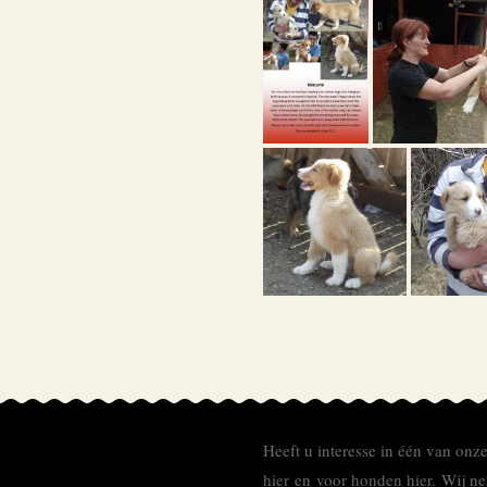
Heeft u interesse in één van onz
hier
en
voor honden hier.
Wij ne