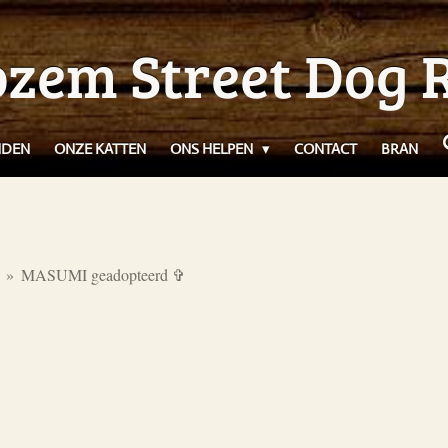
zem Street Dog 
NDEN
ONZE KATTEN
ONS HELPEN
CONTACT
BRAN
»
MASUMI geadopteerd ✞