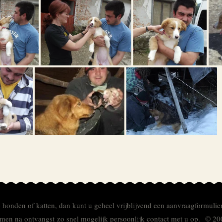
e honden of katten, dan kunt u geheel vrijblijvend een aanvraagformulie
men na ontvangst zo snel mogelijk persoonlijk contact met u op. © 20