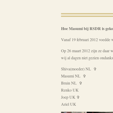
Hoe Masumi bij RSDR is gek
Vanaf 19 februari 2012 voedde w
Op 26 maart 2012 zijn ze daar w
wij al dagen niet gezien ondanks
Shiva(moeder) NL ✞
Masumi NL ✞
Bruin NL ✞
Renko UK
Joep UK ✞
Ariel UK