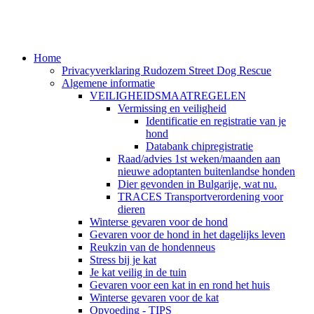
Home
Privacyverklaring Rudozem Street Dog Rescue
Algemene informatie
VEILIGHEIDSMAATREGELEN
Vermissing en veiligheid
Identificatie en registratie van je
hond
Databank chipregistratie
Raad/advies 1st weken/maanden aan
nieuwe adoptanten buitenlandse honden
Dier gevonden in Bulgarije, wat nu.
TRACES Transportverordening voor
dieren
Winterse gevaren voor de hond
Gevaren voor de hond in het dagelijks leven
Reukzin van de hondenneus
Stress bij je kat
Je kat veilig in de tuin
Gevaren voor een kat in en rond het huis
Winterse gevaren voor de kat
Opvoeding - TIPS