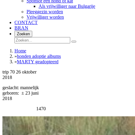
Sponsor een hond of kat
Als vrijwilliger naar Bulgarije
Pleeggezin worden
Vrijwilliger worden
CONTACT
BRAN
Zoeken
Home
»
honden adoptie albums
»
MARTY geadopteerd
trip 70 26 oktober
2018
geslacht: mannelijk
geboren:
±
23 juni
2018
1470