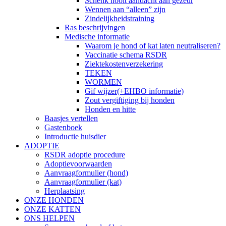
Schenk nooit aandacht aan gezeur
Wennen aan “alleen” zijn
Zindelijkheidstraining
Ras beschrijvingen
Medische informatie
Waarom je hond of kat laten neutraliseren?
Vaccinatie schema RSDR
Ziektekostenverzekering
TEKEN
WORMEN
Gif wijzer(+EHBO informatie)
Zout vergiftiging bij honden
Honden en hitte
Baasjes vertellen
Gastenboek
Introductie huisdier
ADOPTIE
RSDR adoptie procedure
Adoptievoorwaarden
Aanvraagformulier (hond)
Aanvraagformulier (kat)
Herplaatsing
ONZE HONDEN
ONZE KATTEN
ONS HELPEN