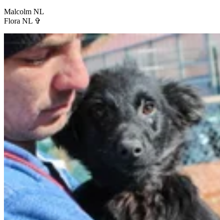
Malcolm NL
Flora NL
✞