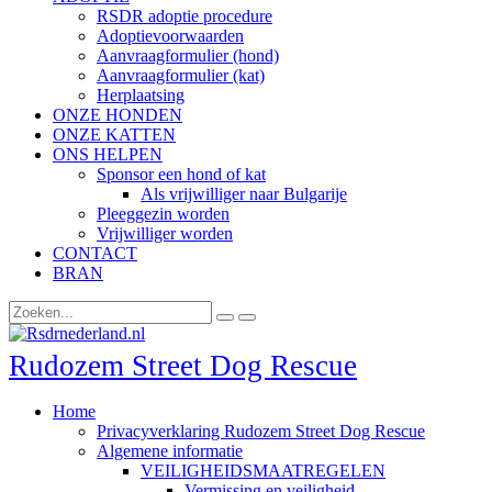
RSDR adoptie procedure
Adoptievoorwaarden
Aanvraagformulier (hond)
Aanvraagformulier (kat)
Herplaatsing
ONZE HONDEN
ONZE KATTEN
ONS HELPEN
Sponsor een hond of kat
Als vrijwilliger naar Bulgarije
Pleeggezin worden
Vrijwilliger worden
CONTACT
BRAN
Rudozem Street Dog Rescue
Home
Privacyverklaring Rudozem Street Dog Rescue
Algemene informatie
VEILIGHEIDSMAATREGELEN
Vermissing en veiligheid