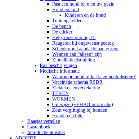
Past een hond bij u en uw gezin
Hond en kind
Kinderen en de hond
Trainings video's
De bench
De clicker
Help, onze pup bijt !!!
Reageren bij ongewenst gedrag
Schenk nooit aandacht aan gezeur
Wennen aan “alleen” zijn
Zindelijkheidstraining
Ras beschrijvingen
Medische informatie
Waarom je hond of kat laten neutraliseren?
Vaccinatie schema RSDR
Ziektekostenverzekering
TEKEN
WORMEN
Gif wijzer(+EHBO informatie)
Zout vergiftiging bij honden
Honden en hitte
Baasjes vertellen
Gastenboek
Introductie huisdier
ADOPTIE