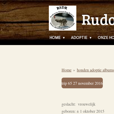
Ga
Rudo
direct
naar
de
hoofdinhoud
HOME
ADOPTIE
ONZE H
Home
»
honden adoptie albums
trip 65 27 november 2016
geslacht: vrouwelijk
geboren: ± 1 oktober 2015