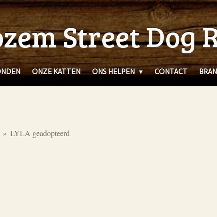
zem Street Dog 
ONDEN
ONZE KATTEN
ONS HELPEN
CONTACT
BRAN
»
LYLA geadopteerd