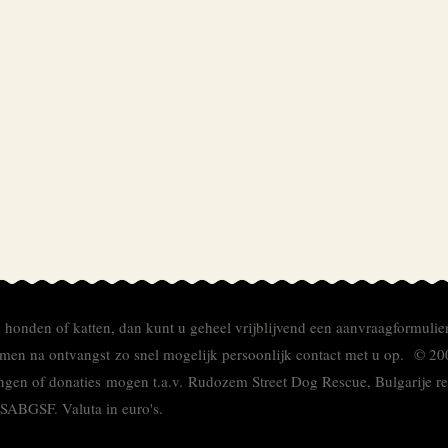
e honden of katten, dan kunt u geheel vrijblijvend een aanvraagformulie
men na ontvangst zo snel mogelijk persoonlijk contact met u op. © 20
ingen of donaties mogen t.a.v. Rudozem Street Dog Rescue, Bulgarije
TSABGSF.
Valuta in euro's.