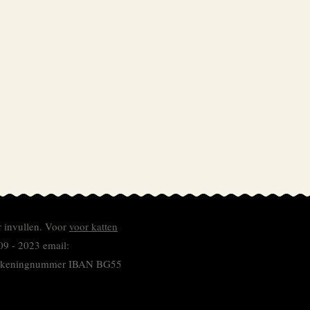
r invullen.
Voor
voor katten
09 - 2023 email:
 rekeningnummer
IBAN BG55