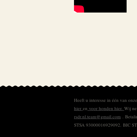
Heeft u interesse in één van onz
hier
en
voor honden hier.
Wij ne
rsdr.nl.team@gmail.com
. Betal
STSA 93000016929092.
BIC S