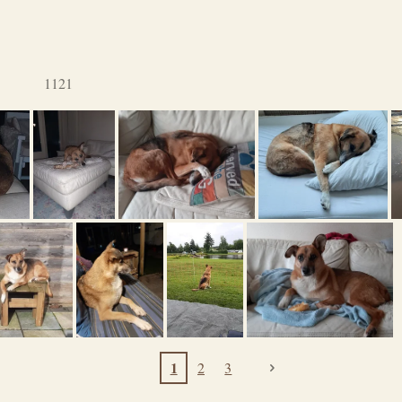
1121
1
2
3