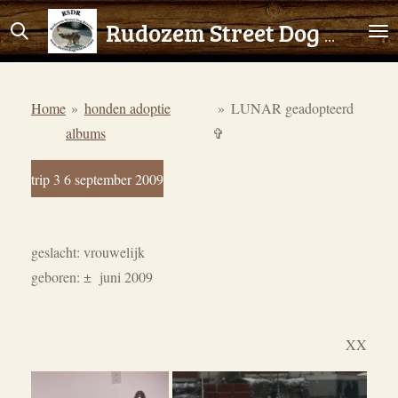
Ga
Rudozem Street Dog Rescue
direct
naar
de
Home
»
honden adoptie
»
LUNAR geadopteerd
hoofdinhoud
albums
✞
trip 3 6 september 2009
geslacht: vrouwelijk
geboren:
±
juni 2009
XX