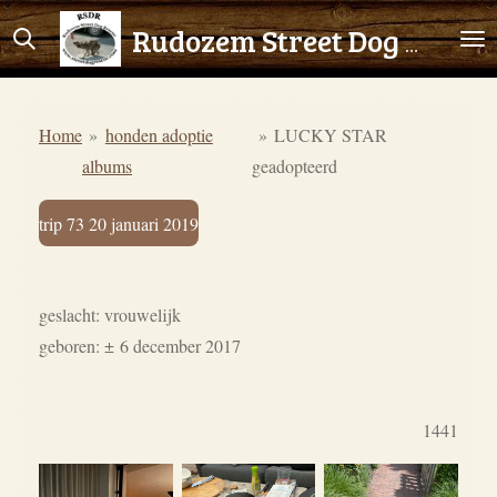
Ga
Rudozem Street Dog Rescue
direct
naar
de
Home
»
honden adoptie
»
LUCKY STAR
hoofdinhoud
albums
geadopteerd
trip 73 20 januari 2019
geslacht: vrouwelijk
geboren:
±
6 december 2017
1441