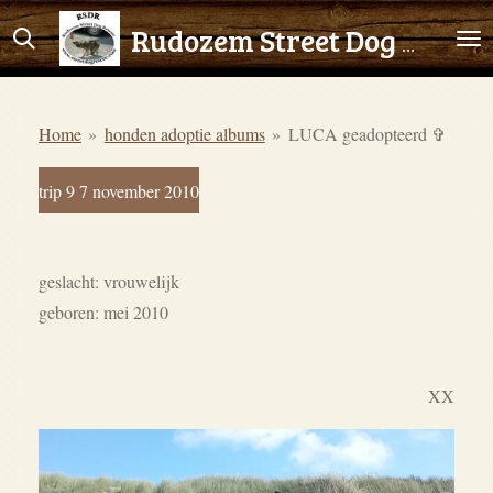
Ga
Rudozem Street Dog Rescue
direct
naar
de
Home
»
honden adoptie albums
»
LUCA geadopteerd ✞
hoofdinhoud
trip 9 7 november 2010
geslacht: vrouwelijk
geboren: mei 2010
XX