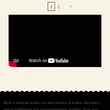
1
2
Heeft u interesse in één van onze honden of katten, dan kunt u
geheel vrijblijvend een aanvraagformulier invullen.
Voor
voor